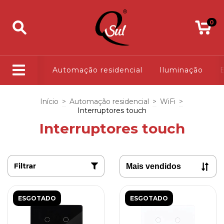
0
Automação residencial
Iluminação
E
Início
>
Automação residencial
>
WiFi
>
Interruptores touch
Interruptores touch
Filtrar
ESGOTADO
ESGOTADO