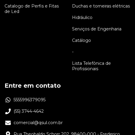
Catalogo de Perfis e Fitas
Duchas e torneiras elétricas
de Led
Hidráulico
Serviços de Engenharia
Catálogo
-
Lista Telefônica de
Profissionais
Entre em contato
5555996379095
(55) 3744-4642
comercial@qsul.com.br
Rua Theobaldo Schorr 202, 98400-000 - Frederico