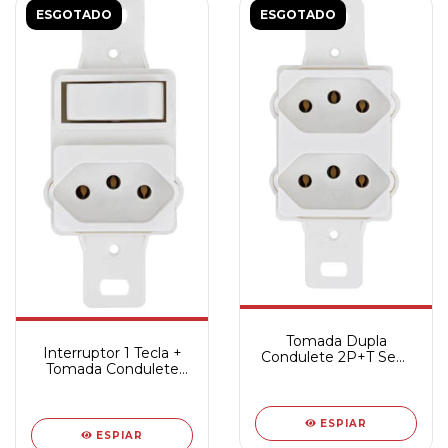
ESGOTADO
ESGOTADO
Tomada Dupla
Interruptor 1 Tecla +
Condulete 2P+T Sem
Tomada Condulete
Placa - 250V
2P+T Sem placa -
250V
ESPIAR
ESPIAR