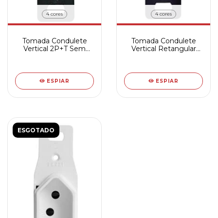
4 cores
4 cores
Tomada Condulete
Tomada Condulete
Vertical 2P+T Sem
Vertical Retangular
placa - 250V
2P+T - Sem placa -
250V
ESPIAR
ESPIAR
ESGOTADO