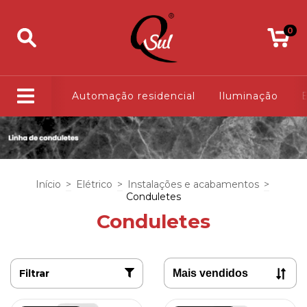
0
Automação residencial
Iluminação
E
Início
>
Elétrico
>
Instalações e acabamentos
>
Conduletes
Conduletes
Filtrar