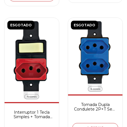
ESGOTADO
ESGOTADO
4 cores
4 cores
Tomada Dupla
Condulete 2P+T Sem
Interruptor 1 Tecla
placa - 250V
Simples + Tomada
Condulete 2P+T Sem
placa - 250V