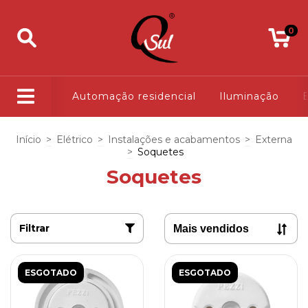
0
Automação residencial
Iluminação
E
Início
>
Elétrico
>
Instalações e acabamentos
>
Externa
>
Soquetes
Soquetes
Filtrar
ESGOTADO
ESGOTADO