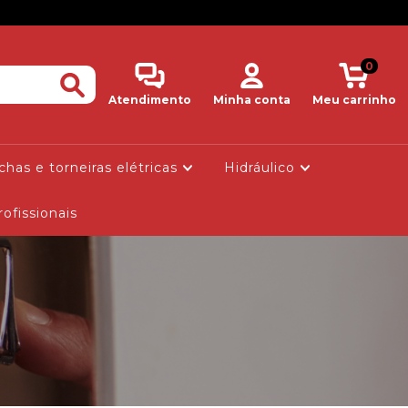
0
Atendimento
Minha conta
Meu carrinho
has e torneiras elétricas
Hidráulico
rofissionais