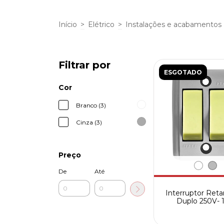
Início
>
Elétrico
>
Instalações e acabamentos
Filtrar por
ESGOTADO
Cor
Branco (3)
Cinza (3)
Preço
De
Até
Interruptor Reta
Duplo 250V- 