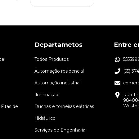
Departametos
Entre 
de
Todos Produtos
555599
Automação residencial
(55) 37
Automação industrial
comerc
Iluminação
Rua Th
98400-
Westph
 Fitas de
Duchas e torneiras elétricas
Hidráulico
Serviços de Engenharia