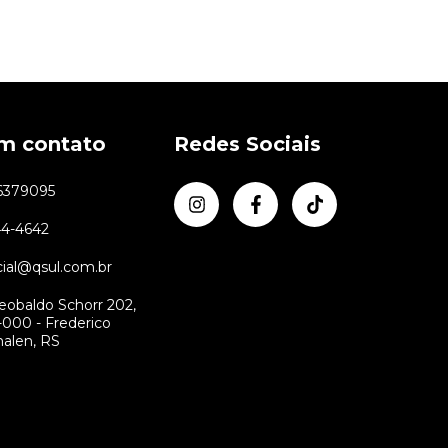
em contato
Redes Sociais
6379095
44-4642
ial@qsul.com.br
eobaldo Schorr 202,
000 - Frederico
alen, RS