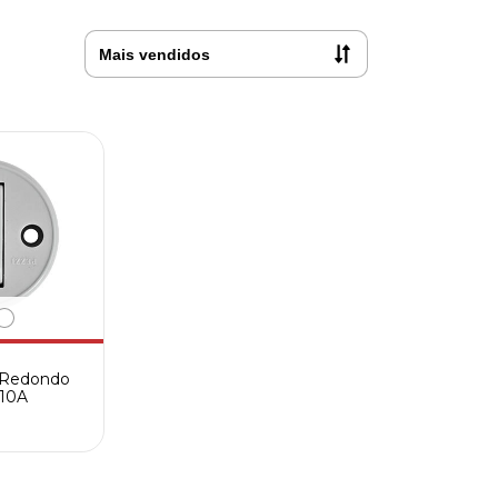
r Redondo
 10A