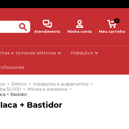
0
Atendimento
Minha conta
Meu carrinho
has e torneiras elétricas
Hidráulico
rofissionais
cio
>
Elétrico
>
Instalações e acabamentos
>
nha 50.000
>
Móveis e acessórios
>
aca + Bastidor
laca + Bastidor