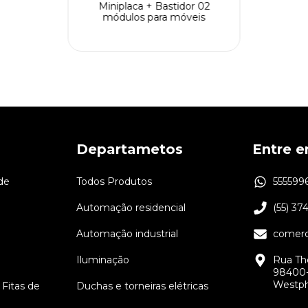
Miniplaca + Bastidor 02
módulos para móveis
Departametos
Entre 
de
Todos Produtos
555599
Automação residencial
(55) 37
Automação industrial
comerc
Iluminação
Rua Th
98400-
Westph
 Fitas de
Duchas e torneiras elétricas