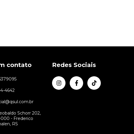
em contato
Redes Sociais
6379095
44-4642
ial@qsul.com.br
eobaldo Schorr 202,
000 - Frederico
alen, RS