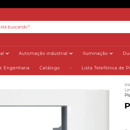
ial
Automação industrial
Iluminação
Duc
de Engenharia
Catálogo
-
Lista Telefônica de P
Iní
Li
Pl
P