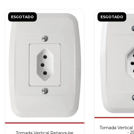
ESGOTADO
ESGOTADO
Tomada Vertical
- 2
Tomada Vertical Retangular